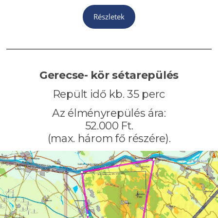
Részletek
Gerecse- kör
sétarepülés
Repült idő kb. 35 perc
Az élményrepülés ára:
52.000 Ft.
(max. három fő részére).