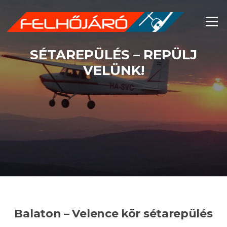
Ugrás
a
Menü
tartalomra
SÉTAREPÜLÉS – REPÜLJ
VELÜNK!
Balaton – Velence kör
sétarepülés