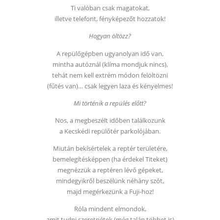
Ti valóban csak magatokat,
illetve telefont, fényképezőt hozzatok!
Hogyan öltözz?
A repülőgépben ugyanolyan idő van,
mintha autóznál (klíma mondjuk nincs),
tehát nem kell extrém módon felöltözni
(fűtés van)… csak legyen laza és kényelmes!
Mi történik a repülés előtt?
Nos, a megbeszélt időben találkozunk
a Kecskédi repülőtér parkolójában.
Miután bekísértelek a reptér területére,
bemelegítésképpen (ha érdekel Titeket)
megnézzük a reptéren lévő gépeket,
mindegyikről beszélünk néhány szót,
majd megérkezünk a Fuji-hoz!
Róla mindent elmondok,
amit tudni szeretnétek (még talán többet is)