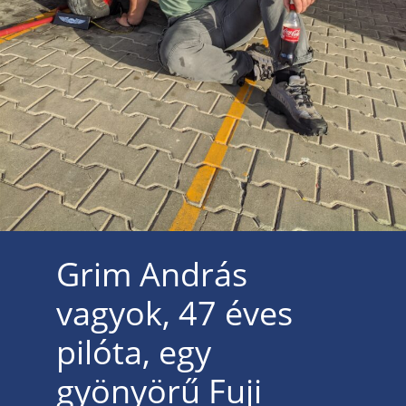
Grim András
vagyok, 47 éves
pilóta, egy
gyönyörű Fuji