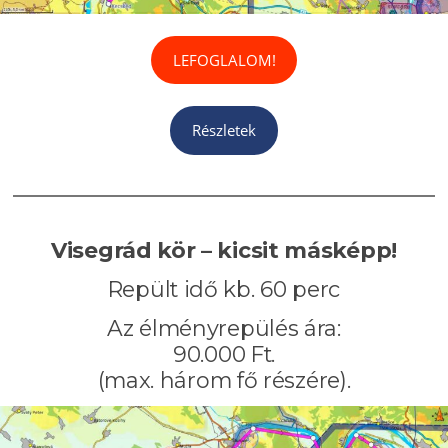
LEFOGLALOM!
Részletek
Visegrád kör – kicsit másképp!
Repült idő kb. 60 perc
Az élményrepülés ára:
90.000 Ft.
(max. három fő részére).