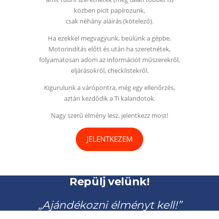
közben picit papírozunk,
csak néhány aláírás (kötelező).
Ha ezekkel megvagyunk, beülünk a gépbe.
Motorindítás előtt és után ha szeretnétek,
folyamatosan adom az információt műszerekről,
eljárásokról, checklistekről.
Kigurulunk a várópontra, még egy ellenőrzés,
aztán kezdődik a Ti kalandotok.
Nagy szerű élmény lesz, jelentkezz most!
JELENTKEZEM
Repülj velünk!
„Ajándékozni élményt kell!”