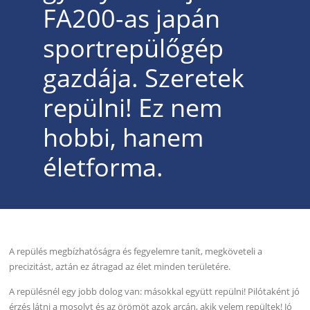
FA200-as japán
sportrepülőgép
gazdája. Szeretek
repülni! Ez nem
hobbi, hanem
életforma.
A repülés megbízhatóságra és fegyelemre tanít, megköveteli a
precizitást, aztán ez átragad az élet minden területére.
A repülésnél egy jobb dolog van: másokkal együtt repülni! Pilótaként jó
érzés látni a mosolyt és az örömöt azok arcán, akik velem repültek! Jó