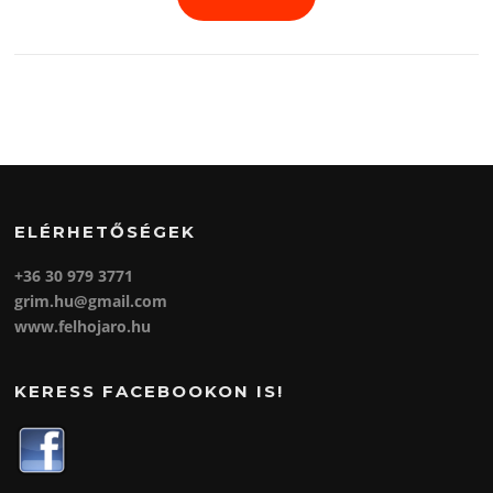
ELÉRHETŐSÉGEK
+36 30 979 3771
grim.hu@gmail.com
www.felhojaro.hu
KERESS FACEBOOKON IS!