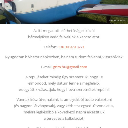
Az itt megadott elérhetőségek közül
bármelyiken vedd fel velünk a kapcsolatot!
Telefon:
+36 30 979 377
1
Nyugodtan hívhatsz napközben, ha nem tudom felvenni, visszahívlak!
E-mail:
grim.hu@gmail.com
A repüléseket mindig úgy szervezzük, hogy Te
elmondod, mely dátum lenne a megfelelő,
és együtt kiválasztjuk, hogy hová szeretnétek repülni.
Vannak kész útvonalaink is, amelyekből tudsz választani
(és nagyon látványosak), vagy kérhetsz egyedi útvonalat is,
melyre legkésőbb a következő napra elkészítjük
a tervet és a kalkulációt.