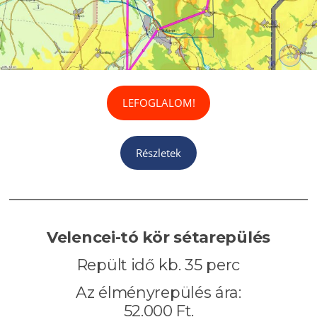
LEFOGLALOM!
Részletek
Velencei-tó kör
sétarepülés
Repült idő kb. 35 perc
Az élményrepülés ára:
52.000 Ft.