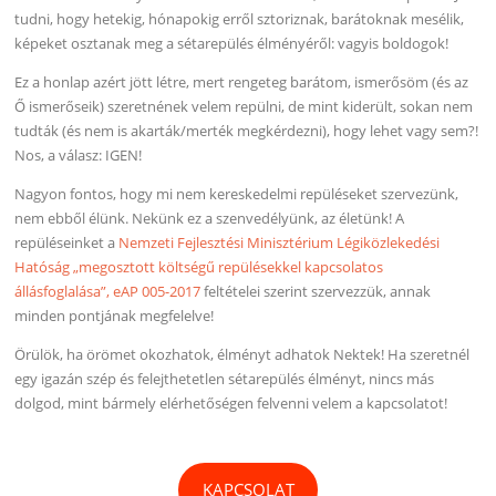
tudni, hogy hetekig, hónapokig erről sztoriznak, barátoknak mesélik,
képeket osztanak meg a sétarepülés élményéről: vagyis boldogok!
Ez a honlap azért jött létre, mert rengeteg barátom, ismerősöm (és az
Ő ismerőseik) szeretnének velem repülni, de mint kiderült, sokan nem
tudták (és nem is akarták/merték megkérdezni), hogy lehet vagy sem?!
Nos, a válasz: IGEN!
Nagyon fontos, hogy mi nem kereskedelmi repüléseket szervezünk,
nem ebből élünk. Nekünk ez a szenvedélyünk, az életünk! A
repüléseinket a
Nemzeti Fejlesztési Minisztérium Légiközlekedési
Hatóság „megosztott költségű repülésekkel kapcsolatos
állásfoglalása”, eAP 005-2017
feltételei szerint szervezzük, annak
minden pontjának megfelelve!
Örülök, ha örömet okozhatok, élményt adhatok Nektek! Ha szeretnél
egy igazán szép és felejthetetlen sétarepülés élményt, nincs más
dolgod, mint bármely elérhetőségen felvenni velem a kapcsolatot!
KAPCSOLAT