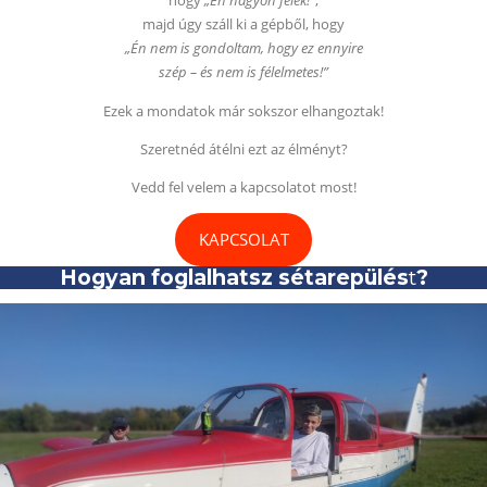
hogy
„Én nagyon félek!”
,
majd úgy száll ki a gépből, hogy
„Én nem is gondoltam, hogy ez ennyire
szép – és nem is félelmetes!”
Ezek a mondatok már sokszor elhangoztak!
Szeretnéd átélni ezt az élményt?
Vedd fel velem a kapcsolatot most!
KAPCSOLAT
Hogyan foglalhatsz
sétarepülés
t
?