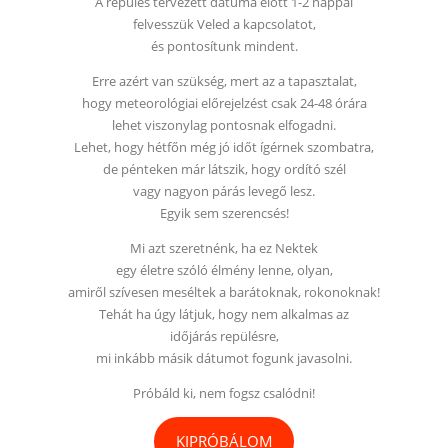
A repülés tervezett dátuma előtt 1-2 nappal
felvesszük Veled a kapcsolatot,
és pontosítunk mindent.
Erre azért van szükség, mert az a tapasztalat,
hogy meteorológiai előrejelzést csak 24-48 órára
lehet viszonylag pontosnak elfogadni.
Lehet, hogy hétfőn még jó időt ígérnek szombatra,
de pénteken már látszik, hogy ordító szél
vagy nagyon párás levegő lesz.
Egyik sem szerencsés!
Mi azt szeretnénk, ha ez Nektek
egy életre szóló élmény lenne, olyan,
amiről szívesen meséltek a barátoknak, rokonoknak!
Tehát ha úgy látjuk, hogy nem alkalmas az
időjárás repülésre,
mi inkább másik dátumot fogunk javasolni.
Próbáld ki, nem fogsz csalódni!
KIPRÓBÁLOM