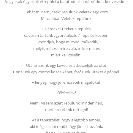
Vagy csak úgy eljöttél repülni a barátoddal, barátnőddel, kedveseddel.
Tehát mi nem „csak” repülünk Veletek egy kört!
Mi valóban Veletek repülünk!
Ha érdekel Titeket a repülés,
szívesen tartunk „gyorstalpalót” repülés közben.
Elmondjuk, hogy mi mitől működik,
melyik műszer mire való, mikor mit és
miért kell csinálni.
Utána iszunk egy kávét, és átbeszéljük az utat.
Csinálunk egy csomó közös képet, fotózunk Titeket a géppel.
A lényeg, hogy jól érezzétek magatokat!
Félelmetes?
Nem! Mi sem azért repülünk minden nap,
mert szeretünk rettegni!
Az a tapasztalat, hogy a legtöbb ember,
aki még sosem repült, úgy jön el hozzánk,