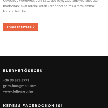
Üdvözlet a WordPress-ben! Ez az első bejegyzés, amelyet lehet akár
módosítani, akár törölni, aztán kezdődhet az írás, a tartalommal
történő feltöltés.
olvasson tovább
ELÉRHETŐSÉGEK
+36 30 979 3771
grim.hu@gmail.com
www.felhojaro.hu
KERESS FACEBOOKON IS!