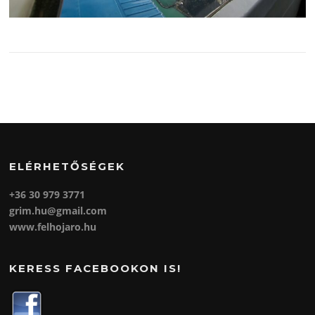
ELÉRHETŐSÉGEK
+36 30 979 3771
grim.hu@gmail.com
www.felhojaro.hu
KERESS FACEBOOKON IS!